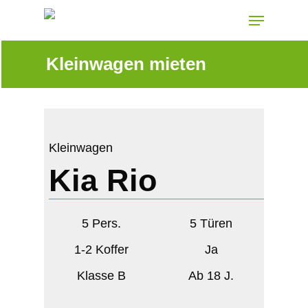
Skip
Menu
to
main
Kleinwagen mieten
content
Kleinwagen
Kia Rio
5 Pers.
5 Türen
1-2 Koffer
Ja
Klasse B
Ab 18 J.